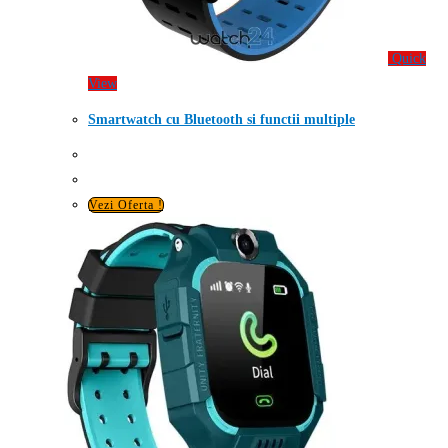
Quick
View
Smartwatch cu Bluetooth si functii multiple
Vezi Oferta !