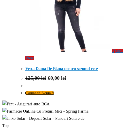
Quick
View
Vesta Dama De Blana pentru sezonul rece
Prețul
Prețul
125,00
lei
60,00
lei
inițial
curent
a
este:
fost:
60,00 lei.
Comandă Acum !
125,00 lei.