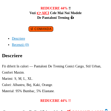
inițial
curent
a
este:
REDUCERE 44%
‼️
Vezi
👉 AICI
Cele Mai Noi Modele
fost:
89,00 lei.
De Pantaloni Trening 👍
160,00 lei.
🛒 COMANDA
Descriere
Recenzii (0)
Descriere
Fii diferit în culori — Pantaloni De Trening Conici Cargo, Stil Urban,
Confort Maxim.
Marimi: S, M, L, XL.
Culori: Albastru, Bej, Kaki, Orange.
Material: 95% Bumbac, 5% Elastane.
REDUCERE 44% !!