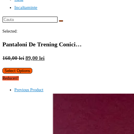
Incaltaminte
Cauta
this
Selected:
website
Pantaloni De Trening Conici…
Prețul
Prețul
160,00
lei
89,00
lei
inițial
curent
Select Options
a
este:
Reduceri!
fost:
89,00 lei.
160,00 lei.
Previous Product