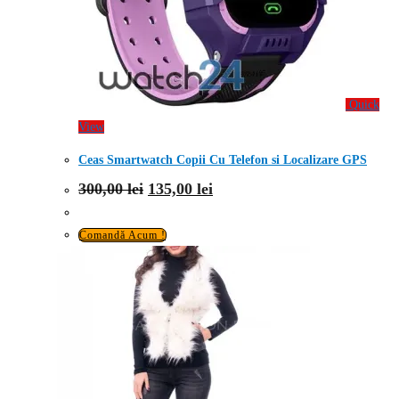
Quick
View
Ceas Smartwatch Copii Cu Telefon si Localizare GPS
Prețul
Prețul
300,00
lei
135,00
lei
inițial
curent
a
este:
fost:
135,00 lei.
Comandă Acum !
300,00 lei.