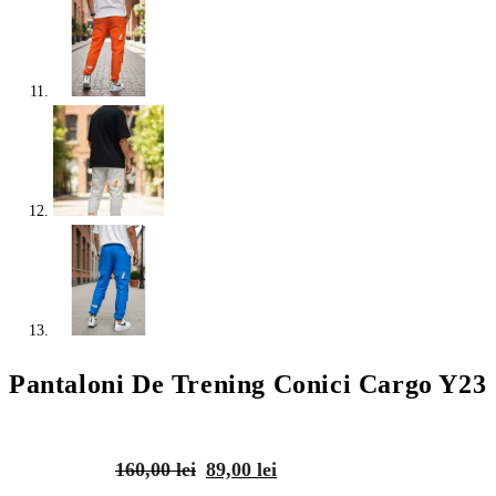
Pantaloni De Trening Conici Cargo Y23
Prețul
Prețul
160,00
lei
89,00
lei