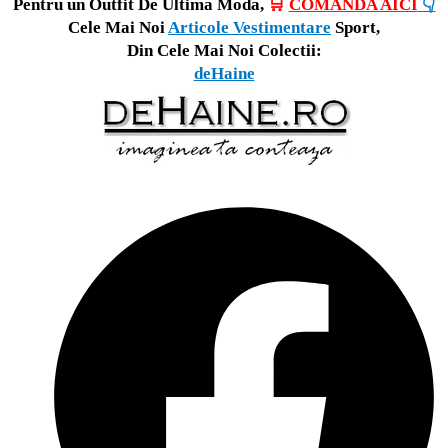
Pentru un Outfit De Ultima Moda,
🛒
COMANDA AICI
👇
Cele Mai Noi
Articole Vestimentare
Sport,
Din Cele Mai Noi Colectii:
deHaine
Opens
in
a
new
window