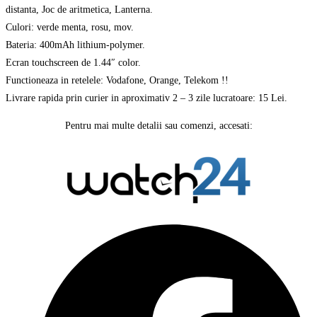
distanta, Joc de aritmetica, Lanterna.
Culori: verde menta, rosu, mov.
Bateria: 400mAh lithium-polymer.
Ecran touchscreen de 1.44″ color.
Functioneaza in retelele: Vodafone, Orange, Telekom !!
Livrare rapida prin curier in aproximativ 2 – 3 zile lucratoare: 15 Lei.
Pentru mai multe detalii sau comenzi, accesati:
Watch24
Opens
in
a
new
window