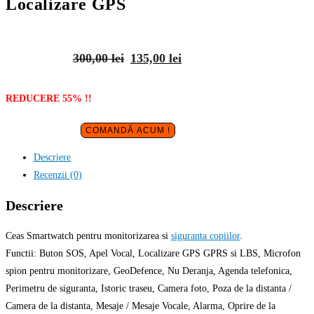
Localizare GPS
Prețul
Prețul
300,00
lei
135,00
lei
inițial
curent
a
este:
REDUCERE 55% !!
fost:
135,00 lei.
COMANDĂ ACUM !
300,00 lei.
Descriere
Recenzii (0)
Descriere
Ceas Smartwatch pentru monitorizarea si
siguranta copiilor
.
Functii: Buton SOS, Apel Vocal, Localizare GPS GPRS si LBS, Microfon
spion pentru monitorizare, GeoDefence, Nu Deranja, Agenda telefonica,
Perimetru de siguranta, Istoric traseu, Camera foto, Poza de la distanta /
Camera de la distanta, Mesaje / Mesaje Vocale, Alarma, Oprire de la