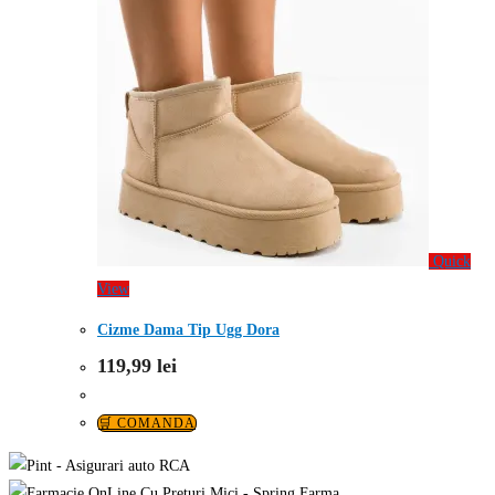
Quick
View
Cizme Dama Tip Ugg Dora
119,99
lei
🛒 COMANDA