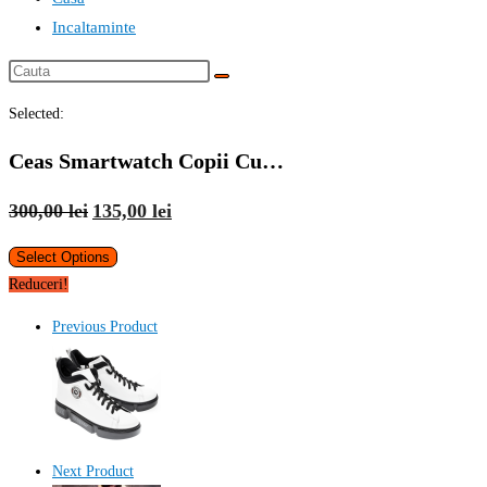
Incaltaminte
Cauta
this
Selected:
website
Ceas Smartwatch Copii Cu…
Prețul
Prețul
300,00
lei
135,00
lei
inițial
curent
Select Options
a
este:
Reduceri!
fost:
135,00 lei.
300,00 lei.
Previous Product
Next Product