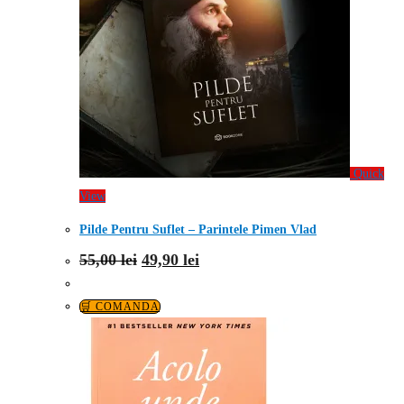
Quick
View
Pilde Pentru Suflet – Parintele Pimen Vlad
Prețul
Prețul
55,00
lei
49,90
lei
inițial
curent
a
este:
fost:
49,90 lei.
🛒 COMANDA
55,00 lei.