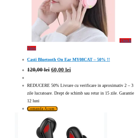
Quick
View
Casti Bluetooth On Ear MY08CAT – 50% !!
Prețul
Prețul
120,00
lei
60,00
lei
inițial
curent
a
este:
fost:
60,00 lei.
REDUCERE 50% Livrare cu verificare in aproximativ 2 – 3
120,00 lei.
zile lucratoare. Drept de schimb sau retur in 15 zile. Garantie
12 luni
Comanda Acum !