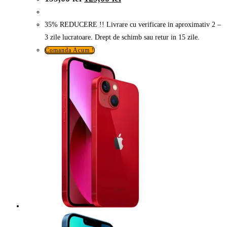
inițial
curent
a
este:
fost:
129,00 lei.
35% REDUCERE !! Livrare cu verificare in aproximativ 2 –
199,00 lei.
3 zile lucratoare. Drept de schimb sau retur in 15 zile.
Comanda Acum !