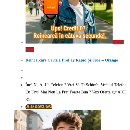
Quick
View
Reincarcare Cartela PrePay Rapid Și Ușor – Orange
Încă Nu Ai Un Telefon ? Vrei Să-Ți Schimbi Vechiul Telefon
Cu Unul Mai Nou La Preț Foarte Bun ? Vezi Oferta 👉 AICI
👈
$ REÎNCARCĂ