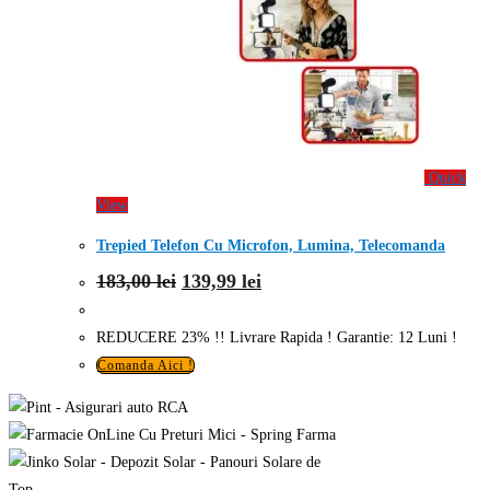
Quick
View
Trepied Telefon Cu Microfon, Lumina, Telecomanda
Prețul
Prețul
183,00
lei
139,99
lei
inițial
curent
a
este:
fost:
139,99 lei.
REDUCERE 23% !! Livrare Rapida ! Garantie: 12 Luni !
183,00 lei.
Comanda Aici !