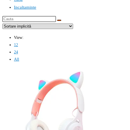
Incaltaminte
Cauta
this
website
View:
12
24
All