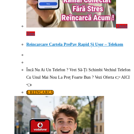
Quick
View
Reincarcare Cartela PrePay Rapid Și Ușor – Telekom
Încă Nu Ai Un Telefon ? Vrei Să-Ți Schimbi Vechiul Telefon
Cu Unul Mai Nou La Preț Foarte Bun ? Vezi Oferta 👉 AICI
👈
$ REÎNCARCĂ