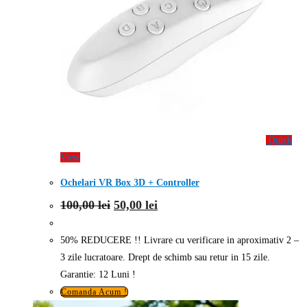
Quick
View
Ochelari VR Box 3D + Controller
Prețul
Prețul
100,00
lei
50,00
lei
inițial
curent
a
este:
fost:
50,00 lei.
50% REDUCERE !! Livrare cu verificare in aproximativ 2 –
100,00 lei.
3 zile lucratoare. Drept de schimb sau retur in 15 zile.
Garantie: 12 Luni !
Comanda Acum !