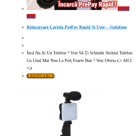
Quick
View
Reincarcare Cartela PrePay Rapid Și Ușor – Vodafone
Încă Nu Ai Un Telefon ? Vrei Să-Ți Schimbi Vechiul Telefon
Cu Unul Mai Nou La Preț Foarte Bun ? Vezi Oferta 👉 AICI
👈
$ REÎNCARCĂ