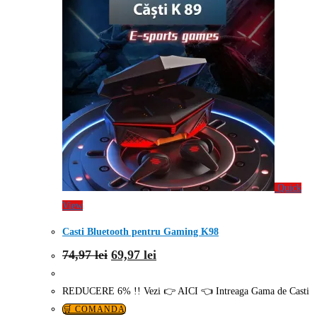
Quick
View
Casti Bluetooth pentru Gaming K98
Prețul
Prețul
74,97
lei
69,97
lei
inițial
curent
a
este:
fost:
69,97 lei.
REDUCERE 6% !! Vezi 👉 AICI 👈 Intreaga Gama de Casti
74,97 lei.
🛒 COMANDA