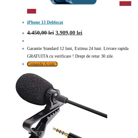
Quick
View
iPhone 13 Deblocat
Prețul
Prețul
4.450,00
lei
3.909,00
lei
inițial
curent
a
este:
fost:
3.909,00 lei.
Garantie Standard 12 luni, Extinsa 24 luni. Livrare rapida
4.450,00 lei.
GRATUITA cu verificare ! Drept de retur 30 zile.
Comanda Acum !