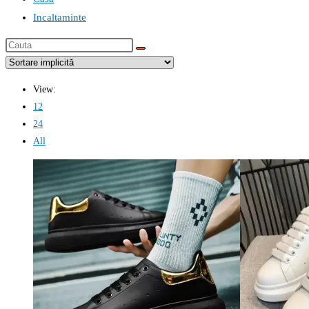
Incaltaminte
Cauta
this
website
View:
12
24
All