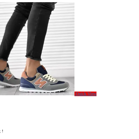
Quick View
 !