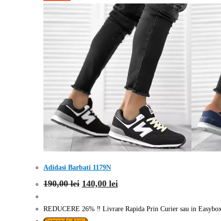
Adidasi Barbati 1179N
Prețul
Prețul
190,00
lei
140,00
lei
inițial
curent
a
este:
fost:
140,00 lei.
REDUCERE 26% ‼️ Livrare Rapida Prin Curier sau in Easybox
190,00 lei.