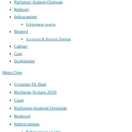
Parfumuri Arabesti Originale
Reduceri
Imbracaminte
Echipament sportiv
Bijuterii
Accesorii & Bijuterii Barbati
Cadouri
Casa
Incaltaminte
Menu
Close
Costume De Baie
Rechizite Scolare 2026
Carte
Parfumuri Arabesti Originale
Reduceri
Imbracaminte