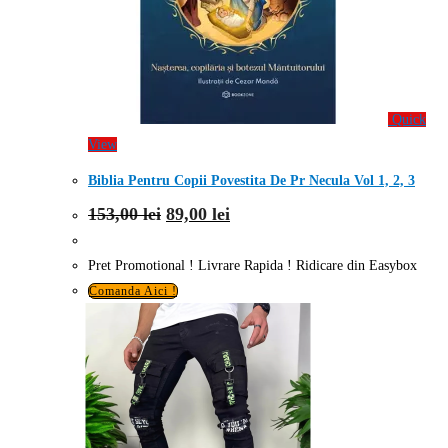
Quick
View
Biblia Pentru Copii Povestita De Pr Necula Vol 1, 2, 3
Prețul
Prețul
153,00
lei
89,00
lei
inițial
curent
a
este:
fost:
89,00 lei.
Pret Promotional ! Livrare Rapida ! Ridicare din Easybox
153,00 lei.
Comanda Aici !