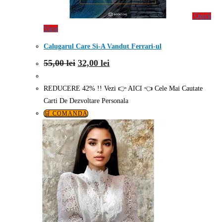
Quick
View
Calugarul Care Si-A Vandut Ferrari-ul
Prețul
Prețul
55,00
lei
32,00
lei
inițial
curent
a
este:
fost:
32,00 lei.
REDUCERE 42% !! Vezi 👉 AICI 👈 Cele Mai Cautate
55,00 lei.
Carti De Dezvoltare Personala
🛒 COMANDA