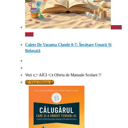
Quick
View
Caiete De Vacanta Clasele 0-7: Învățare Ușoară Și
Relaxată
Vezi 👉 AICI 👈 Oferta de Manuale Scolare !!
🛒 Vezi Oferta 👍