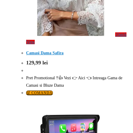
Quick
View
Camasi Dama Safira
129,99
lei
Pret Promotional ‼️👍 Vezi 👉 Aici 👈 Intreaga Gama de
Camasi si Bluze Dama
🛒 COMANDA