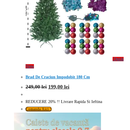
Quick
View
Brad De Craciun Impodobit 180 Cm
Prețul
Prețul
249,00
lei
199,00
lei
inițial
curent
a
este:
fost:
199,00 lei.
REDUCERE 20% !! Livrare Rapida Si Ieftina
249,00 lei.
Comanda Aici !