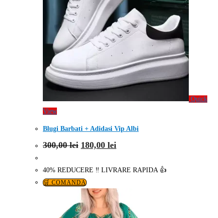
Quick
View
Blugi Barbati + Adidasi Vip Albi
Prețul
Prețul
300,00
lei
180,00
lei
inițial
curent
a
este:
fost:
180,00 lei.
40% REDUCERE ‼️ LIVRARE RAPIDA 👍
300,00 lei.
🛒 COMANDA