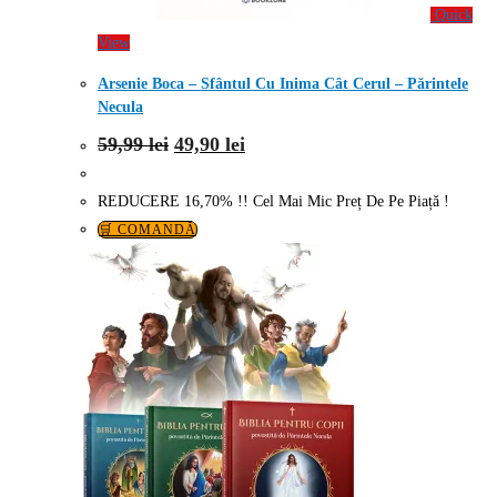
Quick
View
Arsenie Boca – Sfântul Cu Inima Cât Cerul – Părintele
Necula
Prețul
Prețul
59,99
lei
49,90
lei
inițial
curent
a
este:
fost:
49,90 lei.
REDUCERE 16,70% !! Cel Mai Mic Preț De Pe Piață !
59,99 lei.
🛒 COMANDĂ