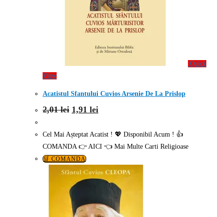
Quick
View
Acatistul Sfantului Cuvios Arsenie De La Prislop
Prețul
Prețul
2,01
lei
1,91
lei
inițial
curent
a
este:
fost:
1,91 lei.
Cel Mai Așteptat Acatist ! 💖 Disponibil Acum ! 👍
2,01 lei.
COMANDA 👉 AICI 👈 Mai Multe Carti Religioase
🛒 COMANDA