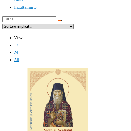
Incaltaminte
Cauta
this
website
View:
12
24
All