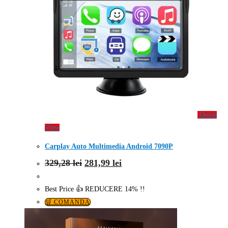
Quick
View
Carplay Auto Multimedia Android 7090P
Prețul
Prețul
329,28
lei
281,99
lei
inițial
curent
a
este:
fost:
281,99 lei.
Best Price 👍 REDUCERE 14% !!
329,28 lei.
🛒 COMANDA