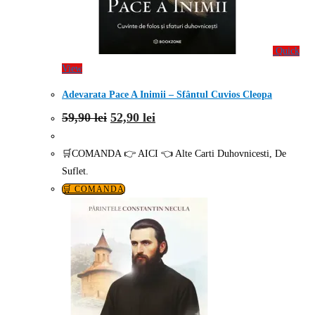
Quick
View
Adevarata Pace A Inimii – Sfântul Cuvios Cleopa
Prețul
Prețul
59,90
lei
52,90
lei
inițial
curent
a
este:
fost:
52,90 lei.
🛒COMANDA 👉 AICI 👈 Alte Carti Duhovnicesti, De
59,90 lei.
Suflet.
🛒 COMANDA