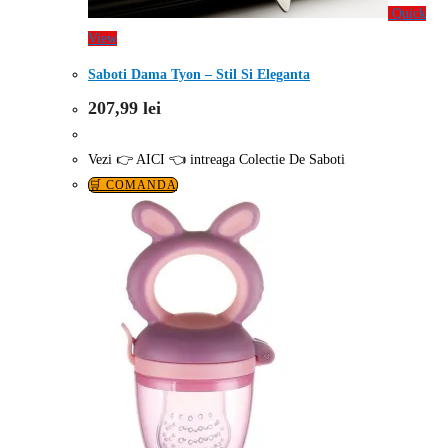
Quick
View
Saboti Dama Tyon – Stil Si Eleganta
207,99
lei
Vezi 👉 AICI 👈 intreaga Colectie De Saboti
🛒 COMANDA