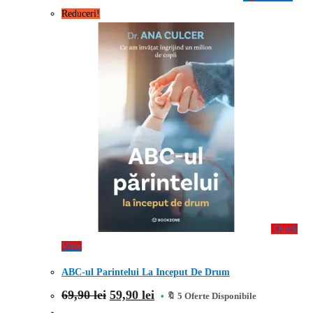
Reduceri!
Quick
View
ABC-ul Parintelui La Inceput De Drum
Prețul
Prețul
69,90
lei
59,90
lei
🔖 5 Oferte Disponibile
inițial
curent