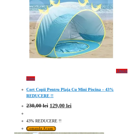
Quick
View
Cort Copii Pentru Plaja Cu Mini Piscina – 43%
REDUCERE !!
Prețul
Prețul
230,00
lei
129,00
lei
inițial
curent
a
este:
fost:
129,00 lei.
43% REDUCERE !!
230,00 lei.
Comanda Acum !