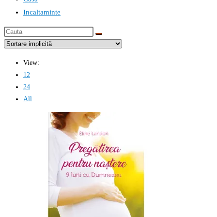
Incaltaminte
Cauta
this
website
View:
12
24
All