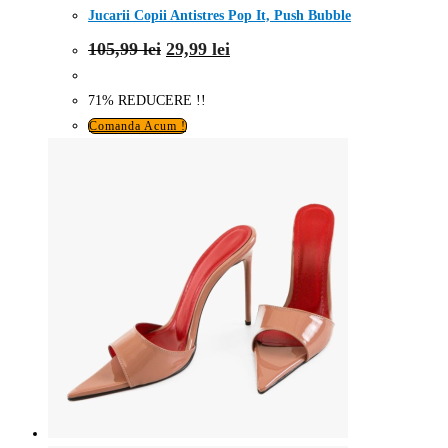
Jucarii Copii Antistres Pop It, Push Bubble
Prețul
Prețul
105,99
lei
29,99
lei
inițial
curent
a
este:
fost:
29,99 lei.
71% REDUCERE !!
105,99 lei.
Comanda Acum !