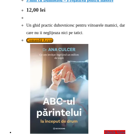
9 luni cu Dumnezeu – Pregatirea pentru nastere
12,00
lei
Un ghid practic duhovnicesc pentru viitoarele mamici, dar
care nu ii neglijeaza nici pe tatici.
Comandă Acum
Quick View