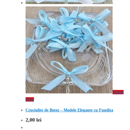
Quick
View
Cruciulite de Botez – Modele Elegante cu Fundita
2,00
lei