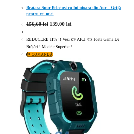
Bratara Snur Bebelusi cu Inimioara din Aur – Grijă
pentru cei mici
Prețul
Prețul
156,60
lei
139,00
lei
inițial
curent
a
este:
fost:
139,00 lei.
REDUCERE 11% !! Vezi 👉 AICI 👈 Toată Gama De
156,60 lei.
Brățări ! Modele Superbe !
🛒 COMANDĂ