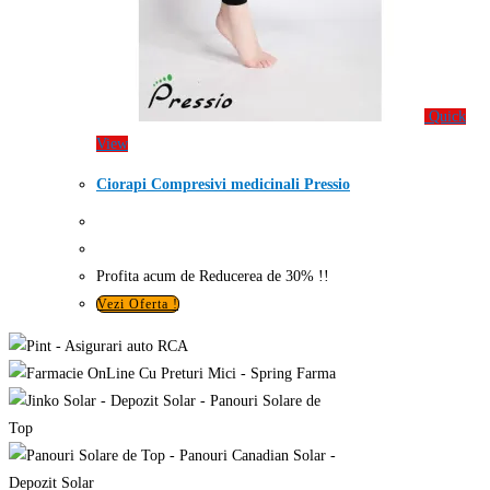
Quick
View
Ciorapi Compresivi medicinali Pressio
Profita acum de Reducerea de 30% !!
Vezi Oferta !