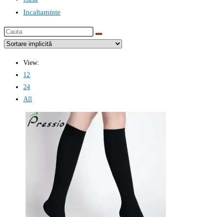
Incaltaminte
Cauta
this
website
View:
12
24
All