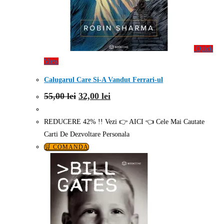
Quick
View
Calugarul Care Si-A Vandut Ferrari-ul
Prețul
Prețul
55,00
lei
32,00
lei
inițial
curent
a
este:
fost:
32,00 lei.
REDUCERE 42% !! Vezi 👉 AICI 👈 Cele Mai Cautate
55,00 lei.
Carti De Dezvoltare Personala
🛒 COMANDA