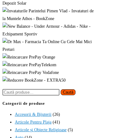
Caută
Caută
după:
Categorii de produse
Accesorii & Bijuterii
(26)
Articole Pentru Plaja
(41)
Articole și Obiecte Religioase
(5)
Auto
(14)