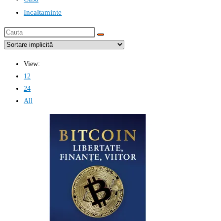
Incaltaminte
Cauta
this
website
View:
12
24
All