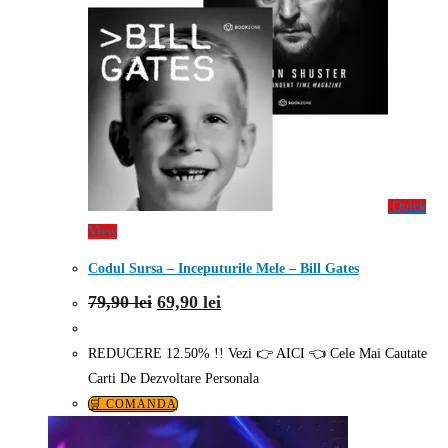
Quick
View
Codul Sursa – Inceputurile Mele – Bill Gates
Prețul
Prețul
79,90
lei
69,90
lei
inițial
curent
a
este:
fost:
69,90 lei.
REDUCERE 12.50% !! Vezi 👉 AICI 👈 Cele Mai Cautate
79,90 lei.
Carti De Dezvoltare Personala
🛒 COMANDA